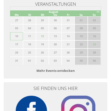
VERANSTALTUNGEN
August
>>
Mo
Di
Mi
Do
Fr
Sa
So
27
28
29
30
31
01
02
03
04
05
06
07
08
09
10
11
12
13
14
15
16
17
18
19
20
21
22
23
24
25
26
27
28
29
30
31
01
02
03
04
05
06
Mehr Events entdecken
SIE FINDEN UNS HIER