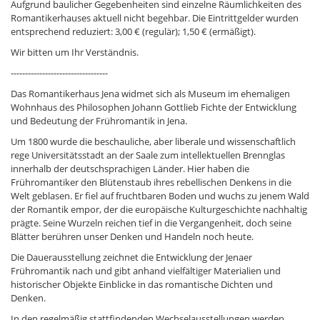
Aufgrund baulicher Gegebenheiten sind einzelne Räumlichkeiten des
Romantikerhauses aktuell nicht begehbar. Die Eintrittgelder wurden
entsprechend reduziert: 3,00 € (regulär); 1,50 € (ermäßigt).
Wir bitten um Ihr Verständnis.
----------------------------------
Das Romantikerhaus Jena widmet sich als Museum im ehemaligen
Wohnhaus des Philosophen Johann Gottlieb Fichte der Entwicklung
und Bedeutung der Frühromantik in Jena.
Um 1800 wurde die beschauliche, aber liberale und wissenschaftlich
rege Universitätsstadt an der Saale zum intellektuellen Brennglas
innerhalb der deutschsprachigen Länder. Hier haben die
Frühromantiker den Blütenstaub ihres rebellischen Denkens in die
Welt geblasen. Er fiel auf fruchtbaren Boden und wuchs zu jenem Wald
der Romantik empor, der die europäische Kulturgeschichte nachhaltig
prägte. Seine Wurzeln reichen tief in die Vergangenheit, doch seine
Blätter berühren unser Denken und Handeln noch heute.
Die Dauerausstellung zeichnet die Entwicklung der Jenaer
Frühromantik nach und gibt anhand vielfältiger Materialien und
historischer Objekte Einblicke in das romantische Dichten und
Denken.
In den regelmäßig stattfindenden Wechselausstellungen werden