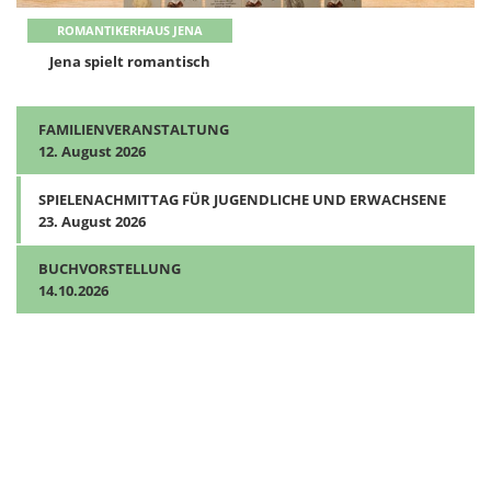
ROMANTIKERHAUS JENA
ROMANTIKERHAUS JENA
ROMANTIKERHAUS JENA
Das flüchtige Ich
Jena spielt romantisch
Der Reisende - Georg Forster und die Entdeckung der
Menschlichkeit
FAMILIENVERANSTALTUNG
12. August 2026
SPIELENACHMITTAG FÜR JUGENDLICHE UND ERWACHSENE
23. August 2026
BUCHVORSTELLUNG
14.10.2026