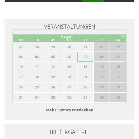
VERANSTALTUNGEN
August
>>
Mo
Di
Mi
Do
Fr
Sa
So
27
28
29
30
31
01
02
03
04
05
06
07
08
09
10
11
12
13
14
15
16
17
18
19
20
21
22
23
24
25
26
27
28
29
30
31
01
02
03
04
05
06
Mehr Events entdecken
BILDERGALERIE