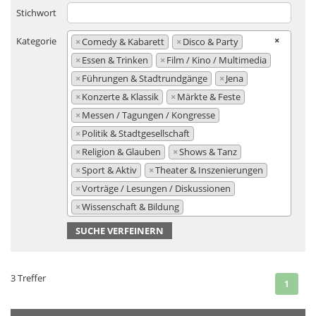
Stichwort
×
Kategorie
×
Comedy & Kabarett
×
Disco & Party
×
Essen & Trinken
×
Film / Kino / Multimedia
×
Führungen & Stadtrundgänge
×
Jena
×
Konzerte & Klassik
×
Märkte & Feste
×
Messen / Tagungen / Kongresse
×
Politik & Stadtgesellschaft
×
Religion & Glauben
×
Shows & Tanz
×
Sport & Aktiv
×
Theater & Inszenierungen
×
Vorträge / Lesungen / Diskussionen
×
Wissenschaft & Bildung
SUCHE VERFEINERN
3 Treffer
(curre
1