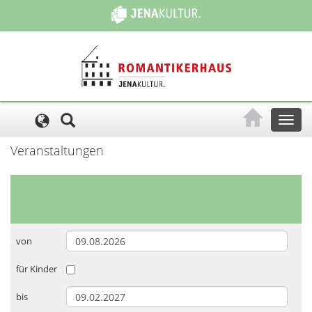
Cookie-Einstellungen
Toggl
naviga
Veranstaltungen
von
für Kinder
bis